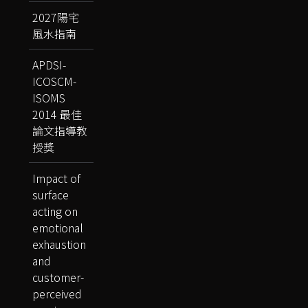
2027陽宅
風水指南
APDSI-
ICOSCM-
ISOMS
2014 最佳
論文指導教
授獎
Impact of
surface
acting on
emotional
exhaustion
and
customer-
perceived