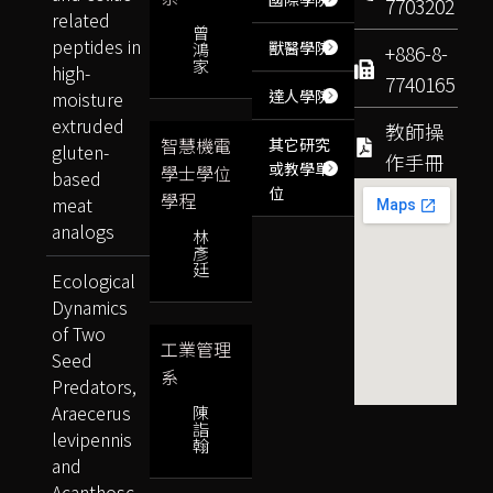
7703202
related
曾
peptides in
獸醫學院
鴻
+886-8-
家
high-
7740165
達人學院
moisture
extruded
教師操
智慧機電
其它研究
gluten-
作手冊
或教學單
學士學位
based
位
學程
meat
analogs
林
彥
廷
Ecological
Dynamics
of Two
工業管理
Seed
系
Predators,
Araecerus
陳
詣
levipennis
翰
and
Acanthosc