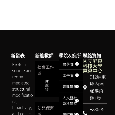
新發表
新進教師
學院&系所
聯絡資訊
國立屏東
Protein
農學院
科技大學
社會工作
電算中心
source and
系
工學院
redox-
912屏東
陳
mediated
縣內埔
翠
管理學院
structural
臻
鄉學府
modificatio
路1號
人文暨社
ns,
會科學院
bioactivity,
幼兒保育
+886-8-
and celiac-
系
國際學院