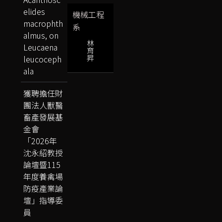
elides
機械工程
macrophth
系
almus, on
林
Leucaena
育
昇
leucoceph
ala
獲聘擔任財
團法人獸醫
畜產發展基
金會
「2026年
沈永紹教授
論壇暨115
年度養禽場
防疫產業論
壇」指導委
員