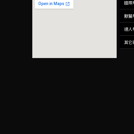
國際
獸醫
達人
其它