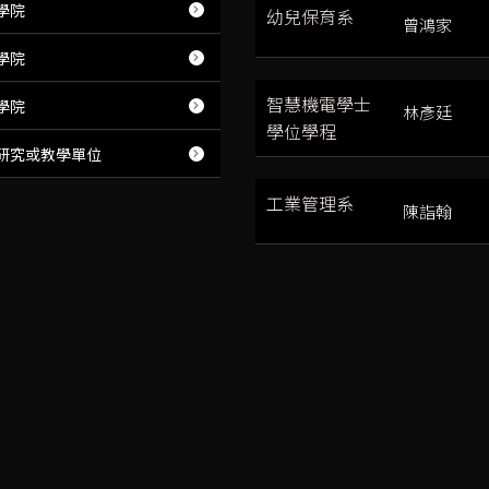
學院
幼兒保育系
曾鴻家
學院
智慧機電學士
學院
林彥廷
學位學程
研究或教學單位
工業管理系
陳詣翰