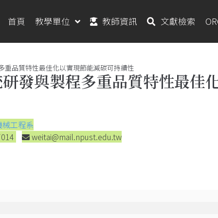
首頁
教學單位
教師資訊
文獻檢索
O
多重品質特性最佳化以實現節能減碳可持續性
統研發與製程多重品質特性最佳
機械工程系
7014
weitai@mail.npust.edu.tw