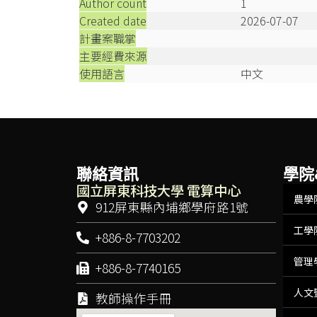
Author count
1
Created date
2026-07-07
計畫案職掌
主要經費來源
使用語言
中文
聯絡資訊
學院
國立屏東科技大學 電算中心
農學
912屏東縣內埔鄉學府路1號
工學
+886-8-7703202
管理
+886-8-7740165
人文
教師操作手冊