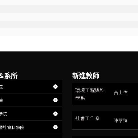
&系所
新進教師
院
環境工程與科
黃士偉
學系
院
學院
社會工作系
陳翠臻
暨社會科學院