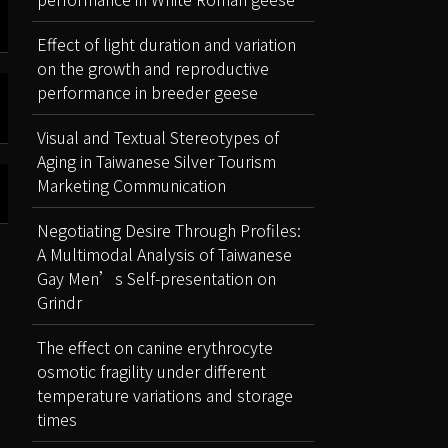
Effect of light duration and variation
on the growth and reproductive
performance in breeder geese
Visual and Textual Stereotypes of
Aging in Taiwanese Silver Tourism
Marketing Communication
Negotiating Desire Through Profiles:
A Multimodal Analysis of Taiwanese
Gay Men’s Self-presentation on
Grindr
The effect on canine erythrocyte
osmotic fragility under different
temperature variations and storage
times