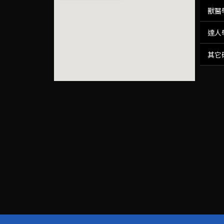
獸醫
達人
其它