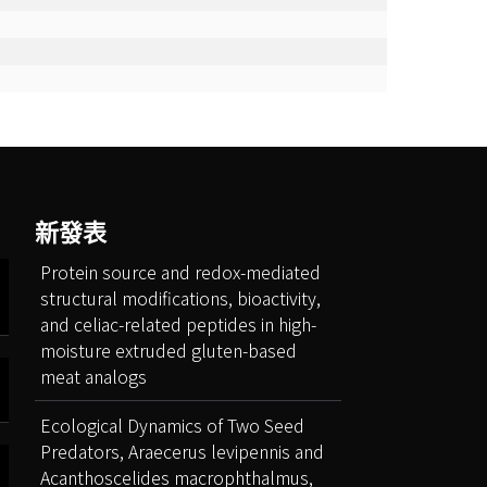
新發表
Protein source and redox-mediated
structural modifications, bioactivity,
and celiac-related peptides in high-
moisture extruded gluten-based
meat analogs
Ecological Dynamics of Two Seed
Predators, Araecerus levipennis and
Acanthoscelides macrophthalmus,