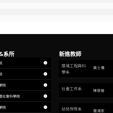
&系所
新進教師
院
環境工程與科
黃士偉
學系
院
學院
社會工作系
陳翠臻
暨社會科學院
學院
幼兒保育系
曾鴻家