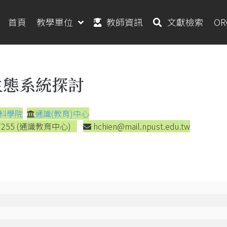
首頁
教學單位
教師資訊
文獻檢索
O
生態系統探討
科學院
通識(教育)中心
7255 (通識教育中心)
hchien@mail.npust.edu.tw