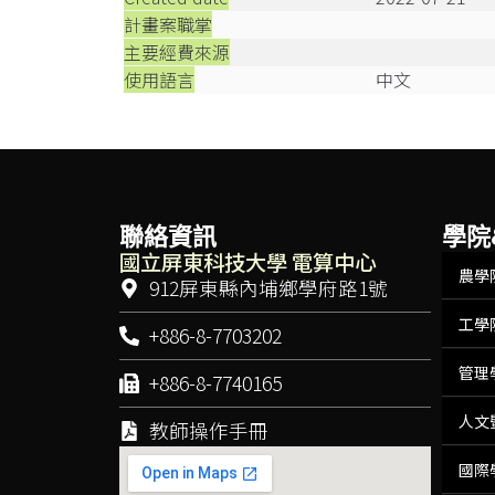
計畫案職掌
主要經費來源
使用語言
中文
聯絡資訊
學院
國立屏東科技大學 電算中心
農學
912屏東縣內埔鄉學府路1號
工學
+886-8-7703202
管理
+886-8-7740165
人文
教師操作手冊
國際