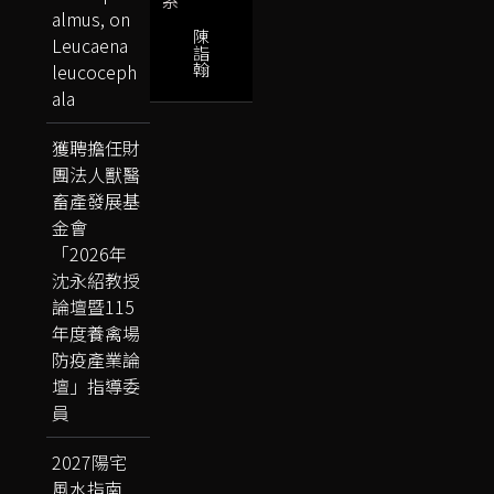
almus, on
陳
Leucaena
詣
翰
leucoceph
ala
獲聘擔任財
團法人獸醫
畜產發展基
金會
「2026年
沈永紹教授
論壇暨115
年度養禽場
防疫產業論
壇」指導委
員
2027陽宅
風水指南