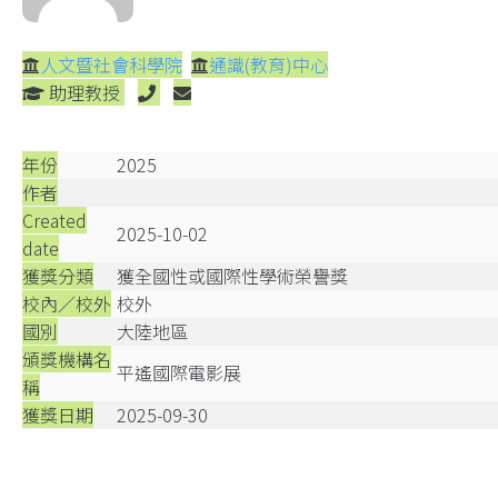
人文暨社會科學院
通識(教育)中心
助理教授
年份
2025
作者
Created
2025-10-02
date
獲獎分類
獲全國性或國際性學術榮譽獎
校內／校外
校外
國別
大陸地區
頒獎機構名
平遙國際電影展
稱
獲獎日期
2025-09-30