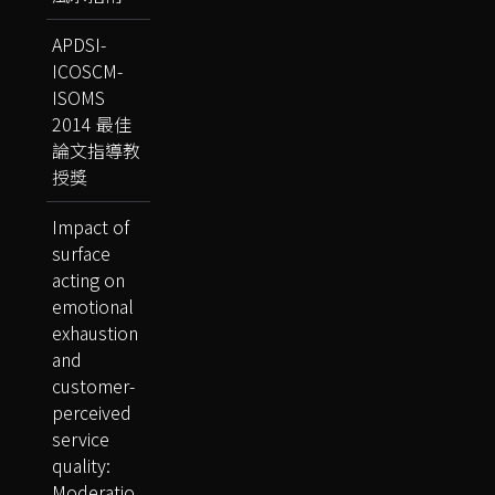
APDSI-
ICOSCM-
ISOMS
2014 最佳
論文指導教
授獎
Impact of
surface
acting on
emotional
exhaustion
and
customer-
perceived
service
quality:
Moderatio