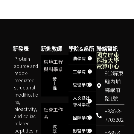
新發表
新進教師
學院&系所
聯絡資訊
國立屏東
Protein
農學院
科技大學
環境工程
電算中心
source and
與科學系
工學院
redox-
912屏東
黃
mediated
縣內埔
士
管理學院
structural
偉
鄉學府
modificatio
路1號
人文暨社
ns,
會科學院
bioactivity,
社會工作
+886-8-
and celiac-
系
國際學院
7703202
related
陳
peptides in
獸醫學院
翠
+886-8-