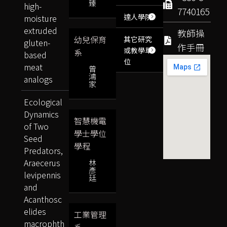
臻
high-
7740165
達人學院
moisture
extruded
教師操
幼兒保育
其它研究
gluten-
作手冊
或教學單
系
based
位
meat
曾
鴻
analogs
家
Ecological
Dynamics
智慧機電
of Two
學士學位
Seed
學程
Predators,
Araecerus
林
彥
levipennis
廷
and
Acanthosc
elides
工業管理
macrophth
系