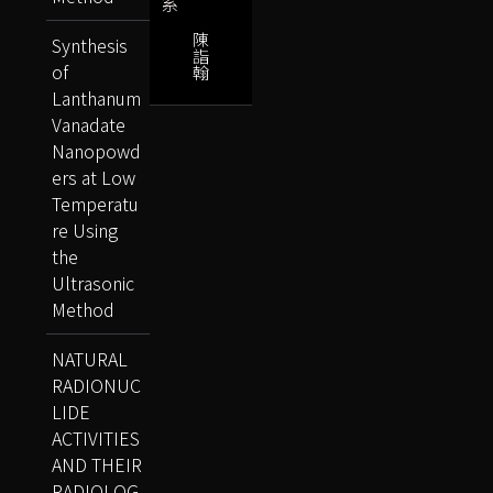
系
陳
Synthesis
詣
of
翰
Lanthanum
Vanadate
Nanopowd
ers at Low
Temperatu
re Using
the
Ultrasonic
Method
NATURAL
RADIONUC
LIDE
ACTIVITIES
AND THEIR
RADIOLOG