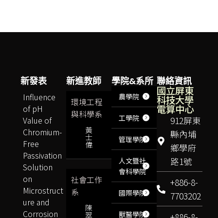
新發表
新進教師
學院&系所
聯絡資訊
國立屏東
Influence
農學院
科技大學
環境工程
電算中心
of pH
與科學系
工學院
Value of
912屏東
黃
Chromium-
縣內埔
士
管理學院
Free
偉
鄉學府
Passivation
路1號
人文暨社
Solution
會科學院
on
社會工作
+886-8-
Microstruct
系
國際學院
7703202
ure and
陳
Corrosion
獸醫學院
翠
+886-8-