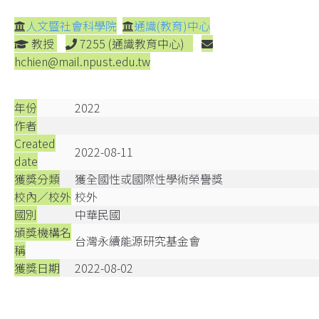
人文暨社會科學院
通識(教育)中心
教授
7255 (通識教育中心)
hchien@mail.npust.edu.tw
年份
2022
作者
Created
2022-08-11
date
獲獎分類
獲全國性或國際性學術榮譽獎
校內／校外
校外
國別
中華民國
頒獎機構名
台灣永續能源研究基金會
稱
獲獎日期
2022-08-02