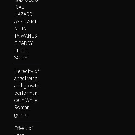
ICAL
HAZARD
ASSESSME
NT IN
TAIWANES
E PADDY
FIELD
SOILS
Heredity of
angel wing
and growth
performan
ce in White
Roman
geese
Effect of
light