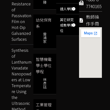
臻
Resistance
7740165
達人學院
of
Passivation
教師操
幼兒保育
其它研究
Film on
作手冊
或教學單
系
Hot-Dip
位
Galvanized
曾
鴻
Surfaces
家
Synthesis
of
智慧機電
Lanthanum
學士學位
Vanadate
學程
Nanopowd
ers at Low
林
彥
Temperatu
廷
re Using
the
Ultrasonic
工業管理
Method