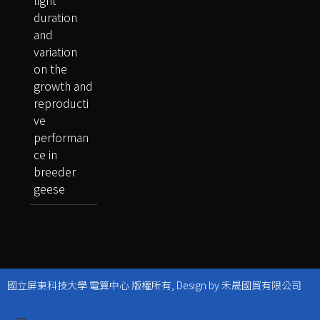
duration
and
variation
on the
growth and
reproducti
ve
performan
ce in
breeder
geese
國立屏東科技大學 電算中心 版權所有, Design by 禾晟國貿有限公司