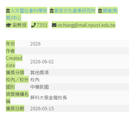
人文暨社會科學院
客家文化產業研究所
通識(教
育)中心
副教授
7353
vichiang@mail.npust.edu.tw
年份
2026
作者
Created
2026-06-02
date
獲獎分類
其他獎項
校內／校外
校內
國別
中華民國
頒獎機構名
屏科大張金龍校長
稱
獲獎日期
2026-05-15