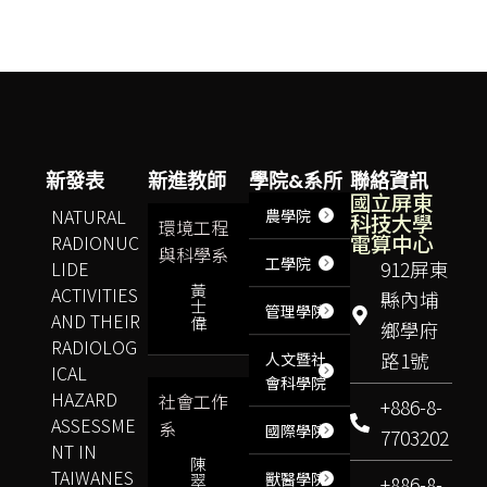
新發表
新進教師
學院&系所
聯絡資訊
國立屏東
NATURAL
農學院
科技大學
環境工程
電算中心
RADIONUC
與科學系
工學院
LIDE
912屏東
黃
ACTIVITIES
縣內埔
士
管理學院
AND THEIR
偉
鄉學府
RADIOLOG
路1號
人文暨社
ICAL
會科學院
HAZARD
社會工作
+886-8-
ASSESSME
系
國際學院
7703202
NT IN
陳
TAIWANES
獸醫學院
翠
+886-8-