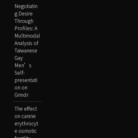
Negotiatin
g Desire
Through
Profiles: A
Multimodal
Analysis of
Taiwanese
Gay
Men’s
Self-
presentati
on on
Grindr
The effect
on canine
erythrocyt
e osmotic
fragility