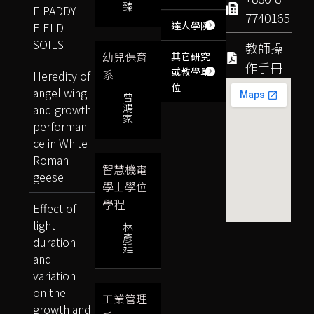
臻
E PADDY
7740165
達人學院
FIELD
SOILS
教師操
幼兒保育
其它研究
作手冊
或教學單
系
Heredity of
位
angel wing
曾
鴻
and growth
家
performan
ce in White
Roman
智慧機電
geese
學士學位
學程
Effect of
light
林
彥
duration
廷
and
variation
on the
工業管理
growth and