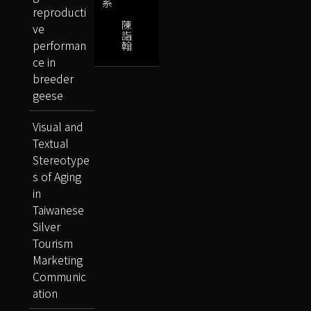
系
reproducti
陳
ve
詣
performan
翰
ce in
breeder
geese
Visual and
Textual
Stereotype
s of Aging
in
Taiwanese
Silver
Tourism
Marketing
Communic
ation