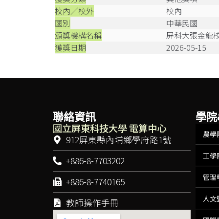
校內／校外
校內
國別
中華民國
頒獎機構名稱
屏科大張金龍
獲獎日期
2026-05-15
聯絡資訊
學院
國立屏東科技大學 電算中心
農學
912屏東縣內埔鄉學府路1號
工學
+886-8-7703202
管理
+886-8-7740165
人文
教師操作手冊