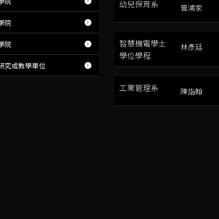
學院
幼兒保育系
曾鴻家
學院
智慧機電學士
學院
林彥廷
學位學程
研究或教學單位
工業管理系
陳詣翰