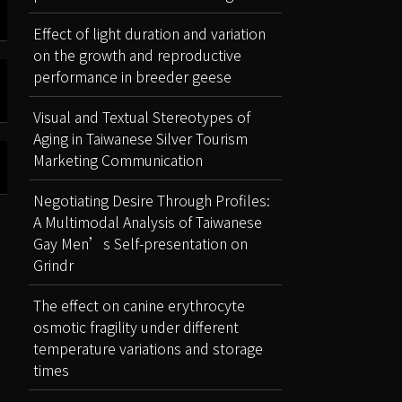
Effect of light duration and variation
on the growth and reproductive
performance in breeder geese
Visual and Textual Stereotypes of
Aging in Taiwanese Silver Tourism
Marketing Communication
Negotiating Desire Through Profiles:
A Multimodal Analysis of Taiwanese
Gay Men’s Self-presentation on
Grindr
The effect on canine erythrocyte
osmotic fragility under different
temperature variations and storage
times