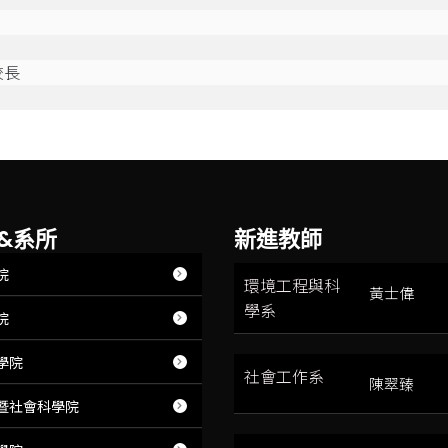
校長
&系所
新進教師
院
環境工程與科
黃士偉
學系
院
學院
社會工作系
陳翠臻
暨社會科學院