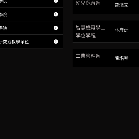
學院
幼兒保育系
曾鴻家
學院
智慧機電學士
學院
林彥廷
學位學程
研究或教學單位
工業管理系
陳詣翰