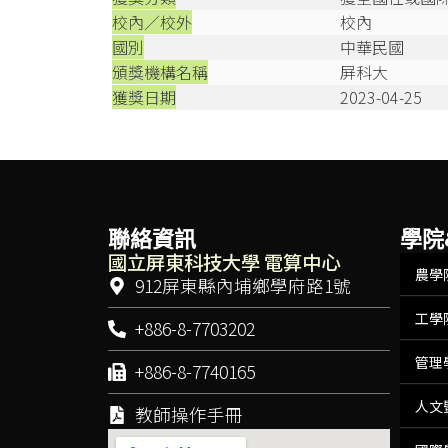
校內／校外
校內
國別
中華民國
頒獎機構名稱
屏科大
獲獎日期
2023-04-25
聯絡資訊
學院
國立屏東科技大學 電算中心
農學
912屏東縣內埔鄉學府路1號
工學
+886-8-7703202
管理
+886-8-7740165
人文
教師操作手冊