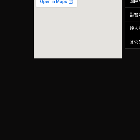
國際
獸醫
達人
其它