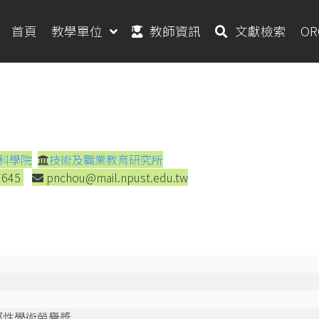
首頁
教學單位
教師資訊
文獻檢索
O
科學院
技術及職業教育研究所
7645
pnchou@mail.npust.edu.tw
際性學術榮譽獎