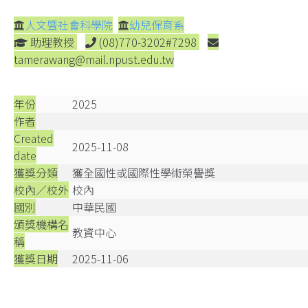
人文暨社會科學院
幼兒保育系
助理教授
(08)770-3202#7298
tamerawang@mail.npust.edu.tw
年份
2025
作者
Created
2025-11-08
date
獲獎分類
獲全國性或國際性學術榮譽獎
校內／校外
校內
國別
中華民國
頒獎機構名
教資中心
稱
獲獎日期
2025-11-06