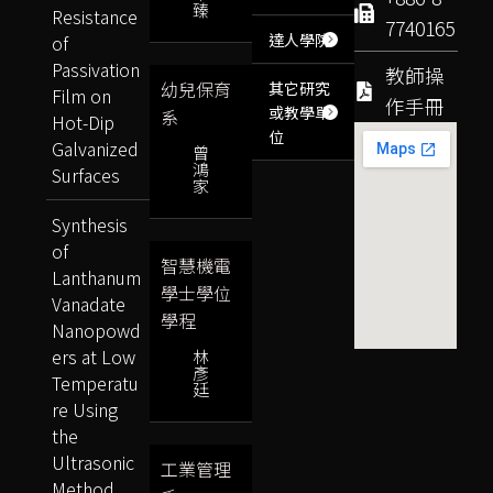
臻
Resistance
7740165
達人學院
of
Passivation
教師操
幼兒保育
其它研究
Film on
作手冊
或教學單
系
Hot-Dip
位
Galvanized
曾
鴻
Surfaces
家
Synthesis
of
智慧機電
Lanthanum
學士學位
Vanadate
學程
Nanopowd
ers at Low
林
彥
Temperatu
廷
re Using
the
Ultrasonic
工業管理
Method