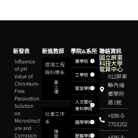
新發表
新進教師
學院&系所
聯絡資訊
國立屏東
Influence
農學院
科技大學
環境工程
電算中心
of pH
與科學系
工學院
Value of
912屏東
黃
Chromium-
縣內埔
士
管理學院
Free
偉
鄉學府
Passivation
路1號
人文暨社
Solution
會科學院
on
社會工作
+886-8-
Microstruct
系
國際學院
7703202
ure and
陳
Corrosion
獸醫學院
翠
+886-8-