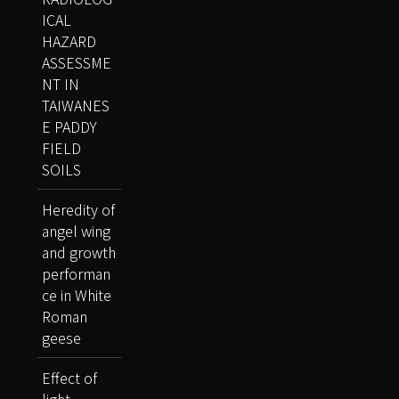
ICAL
HAZARD
ASSESSME
NT IN
TAIWANES
E PADDY
FIELD
SOILS
Heredity of
angel wing
and growth
performan
ce in White
Roman
geese
Effect of
light