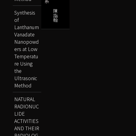
系
陳
Synthesis
詣
of
翰
Lanthanum
Vanadate
Nanopowd
ers at Low
Temperatu
re Using
the
Ultrasonic
Method
NATURAL
RADIONUC
LIDE
ACTIVITIES
AND THEIR
RADIOLOG