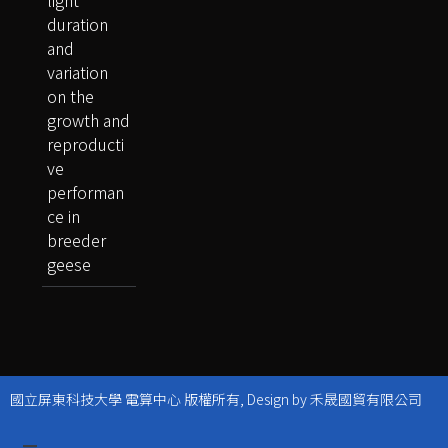
duration
and
variation
on the
growth and
reproducti
ve
performan
ce in
breeder
geese
國立屏東科技大學 電算中心 版權所有, Design by 禾晟國貿有限公司