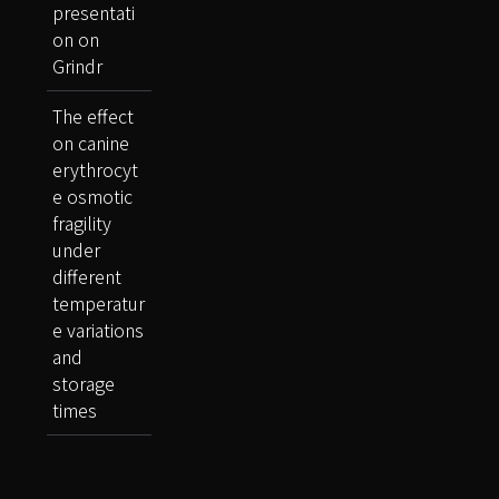
presentati
on on
Grindr
The effect
on canine
erythrocyt
e osmotic
fragility
under
different
temperatur
e variations
and
storage
times