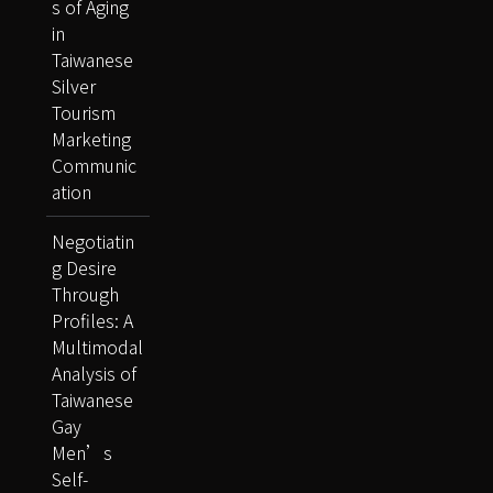
s of Aging
in
Taiwanese
Silver
Tourism
Marketing
Communic
ation
Negotiatin
g Desire
Through
Profiles: A
Multimodal
Analysis of
Taiwanese
Gay
Men’s
Self-