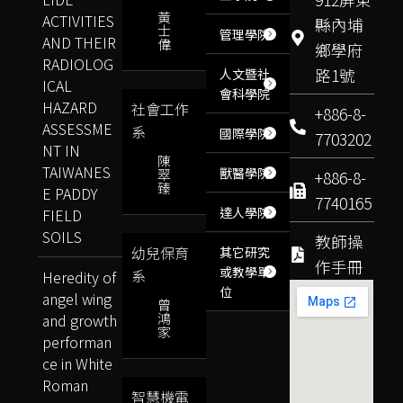
黃
ACTIVITIES
縣內埔
士
管理學院
AND THEIR
偉
鄉學府
RADIOLOG
路1號
人文暨社
ICAL
會科學院
HAZARD
社會工作
+886-8-
ASSESSME
系
國際學院
7703202
NT IN
陳
TAIWANES
獸醫學院
翠
+886-8-
臻
E PADDY
7740165
達人學院
FIELD
SOILS
教師操
幼兒保育
其它研究
作手冊
或教學單
系
Heredity of
位
angel wing
曾
鴻
and growth
家
performan
ce in White
Roman
智慧機電