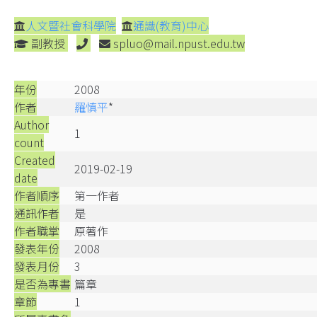
人文暨社會科學院
通識(教育)中心
副教授
spluo@mail.npust.edu.tw
年份
2008
作者
羅慎平
*
Author
1
count
Created
2019-02-19
date
作者順序
第一作者
通訊作者
是
作者職掌
原著作
發表年份
2008
發表月份
3
是否為專書
篇章
章節
1