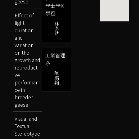
geese
學士學位
學程
Effect of
light
林
彥
duration
廷
and
variation
on the
工業管理
growth and
系
reproducti
陳
ve
詣
performan
翰
ce in
breeder
geese
Visual and
Textual
Stereotype