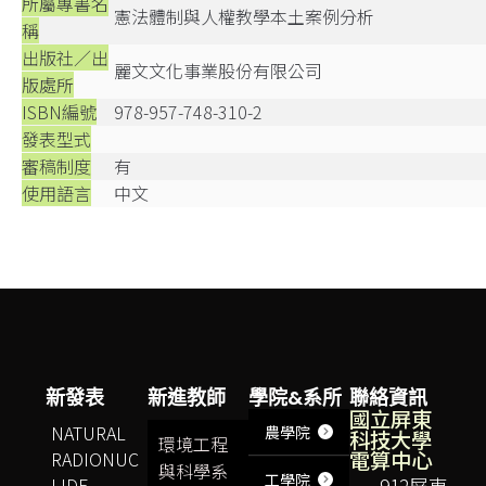
所屬專書名
憲法體制與人權教學本土案例分析
稱
出版社／出
麗文文化事業股份有限公司
版處所
ISBN編號
978-957-748-310-2
發表型式
審稿制度
有
使用語言
中文
新發表
新進教師
學院&系所
聯絡資訊
國立屏東
NATURAL
農學院
科技大學
環境工程
電算中心
RADIONUC
與科學系
工學院
LIDE
912屏東