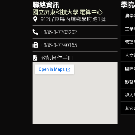
聯絡資訊
學院
國立屏東科技大學 電算中心
農學
912屏東縣內埔鄉學府路1號
工學
+886-8-7703202
管理
+886-8-7740165
人文
教師操作手冊
國際
獸醫
達人
其它