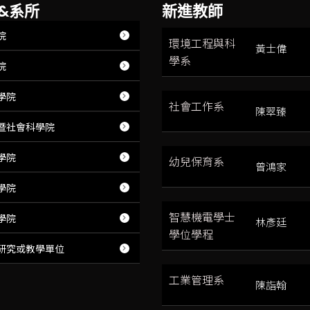
&系所
新進教師
院
環境工程與科
黃士偉
學系
院
學院
社會工作系
陳翠臻
暨社會科學院
學院
幼兒保育系
曾鴻家
學院
智慧機電學士
學院
林彥廷
學位學程
研究或教學單位
工業管理系
陳詣翰