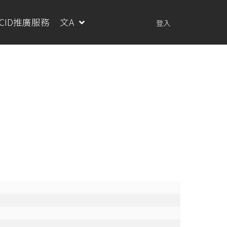
RCID推廣服務
文A
登入