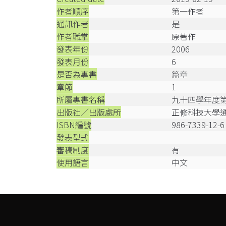
作者順序
第一作者
通訊作者
是
作者職掌
原著作
發表年份
2006
發表月份
6
是否為專書
篇章
章節
1
所屬專書名稱
九十四學年度
出版社／出版處所
正修科技大學
ISBN編號
986-7339-12-6
發表型式
審稿制度
有
使用語言
中文