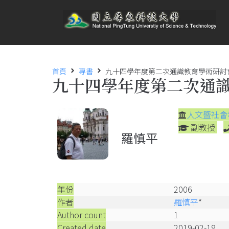
首頁
專書
九十四學年度第二次通識教育學術研討
九十四學年度第二次通
人文暨社會
副教授
羅慎平
年份
2006
作者
羅慎平
*
Author count
1
Created date
2019-02-19