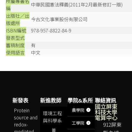
所屬專書名
中華民國憲法釋義(2011年2月最新修訂一版)
稱
出版社／出
今古文化事業股份有限公司
版處所
ISBN編號
978-957-8822-84-9
發表型式
審稿制度
有
使用語言
中文
新發表
新進教師
學院&系所
聯絡資訊
國立屏東
Protein
農學院
科技大學
環境工程
電算中心
source and
與科學系
工學院
redox-
912屏東
黃
mediated