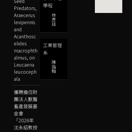
Seed
學程
Predators,
Araecerus
林
彥
levipennis
廷
and
Acanthosc
elides
工業管理
macrophth
系
almus, on
陳
Leucaena
詣
翰
leucoceph
ala
獲聘擔任財
團法人獸醫
畜產發展基
金會
「2026年
沈永紹教授