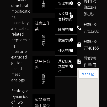
縣內埔
士
管理學院
structural
偉
鄉學府
modificatio
路1號
人文暨社
ns,
會科學院
bioactivity,
社會工作
+886-8-
and celiac-
系
國際學院
7703202
related
陳
peptides in
獸醫學院
翠
+886-8-
臻
high-
7740165
達人學院
moisture
extruded
教師操
幼兒保育
其它研究
gluten-
作手冊
或教學單
系
based
位
meat
曾
鴻
analogs
家
Ecological
Dynamics
智慧機電
of Two
學士學位