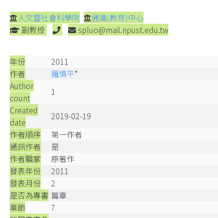
人文暨社會科學院
通識(教育)中心
副教授
spluo@mail.npust.edu.tw
年份
2011
作者
羅慎平
*
Author
1
count
Created
2019-02-19
date
作者順序
第一作者
通訊作者
是
作者職掌
原著作
發表年份
2011
發表月份
2
是否為專書
篇章
章節
7