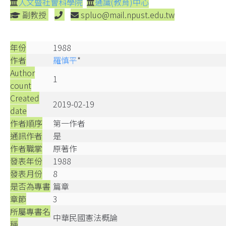
人文暨社會科學院
通識(教育)中心
副教授
spluo@mail.npust.edu.tw
年份
1988
作者
羅慎平
*
Author
1
count
Created
2019-02-19
date
作者順序
第一作者
通訊作者
是
作者職掌
原著作
發表年份
1988
發表月份
8
是否為專書
篇章
章節
3
所屬專書名
中華民國憲法概論
稱