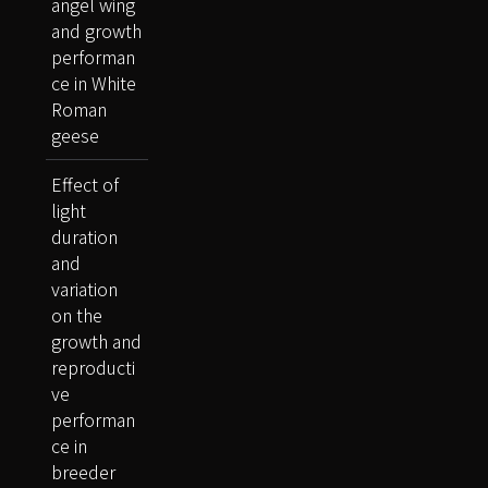
angel wing
and growth
performan
ce in White
Roman
geese
Effect of
light
duration
and
variation
on the
growth and
reproducti
ve
performan
ce in
breeder