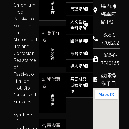
黃
Chromium-
縣內埔
士
管理學院
Free
偉
鄉學府
Passivation
路1號
人文暨社
Solution
會科學院
on
社會工作
+886-8-
Microstruct
系
國際學院
7703202
ure and
陳
Corrosion
獸醫學院
翠
+886-8-
臻
Resistance
7740165
達人學院
of
Passivation
教師操
幼兒保育
其它研究
Film on
作手冊
或教學單
系
Hot-Dip
位
Galvanized
曾
鴻
Surfaces
家
Synthesis
of
智慧機電
Lanthanum