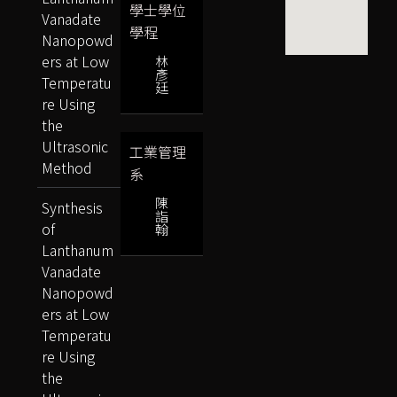
學士學位
Vanadate
學程
Nanopowd
ers at Low
林
彥
Temperatu
廷
re Using
the
Ultrasonic
工業管理
Method
系
陳
Synthesis
詣
of
翰
Lanthanum
Vanadate
Nanopowd
ers at Low
Temperatu
re Using
the