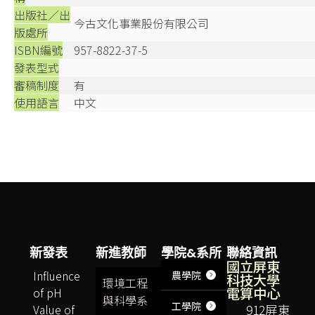
出版社／出
今古文化事業股份有限公司
版處所
ISBN編號
957-8822-37-5
發表型式
審稿制度
有
使用語言
中文
新發表
新進教師
學院&系所
聯絡資訊
國立屏東
Influence
農學院
科技大學
環境工程
電算中心
of pH
與科學系
工學院
Value of
912屏東