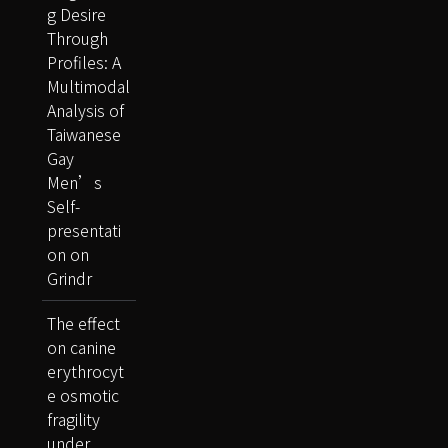
g Desire
Through
Profiles: A
Multimodal
Analysis of
Taiwanese
Gay
Men’s
Self-
presentati
on on
Grindr
The effect
on canine
erythrocyt
e osmotic
fragility
under