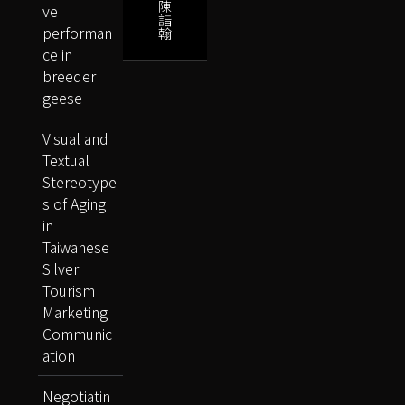
陳
ve
詣
performan
翰
ce in
breeder
geese
Visual and
Textual
Stereotype
s of Aging
in
Taiwanese
Silver
Tourism
Marketing
Communic
ation
Negotiatin