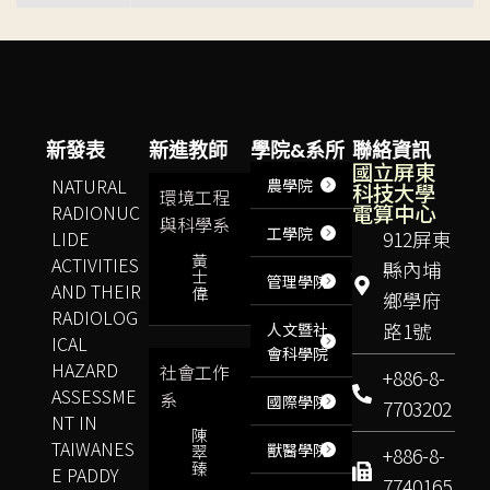
新發表
新進教師
學院&系所
聯絡資訊
國立屏東
NATURAL
農學院
科技大學
環境工程
電算中心
RADIONUC
與科學系
工學院
LIDE
912屏東
黃
ACTIVITIES
縣內埔
士
管理學院
AND THEIR
偉
鄉學府
RADIOLOG
路1號
人文暨社
ICAL
會科學院
HAZARD
社會工作
+886-8-
ASSESSME
系
國際學院
7703202
NT IN
陳
TAIWANES
獸醫學院
翠
+886-8-
臻
E PADDY
7740165