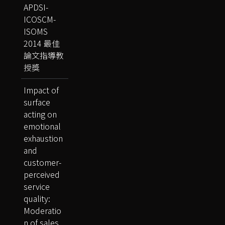
APDSI-
ICOSCM-
ISOMS
2014 最佳
論文指導教
授獎
Impact of
surface
acting on
emotional
exhaustion
and
customer-
perceived
service
quality:
Moderatio
n of sales