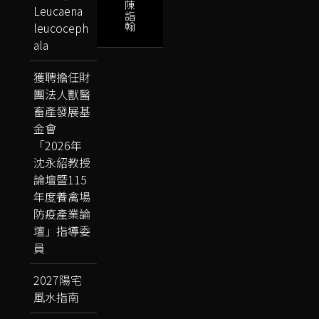
陳
Leucaena
詣
翰
leucoceph
ala
獲聘擔任財
團法人獸醫
畜產發展基
金會
「2026年
沈永紹教授
論壇暨115
年度養禽場
防疫產業論
壇」指導委
員
2027陽宅
風水指南