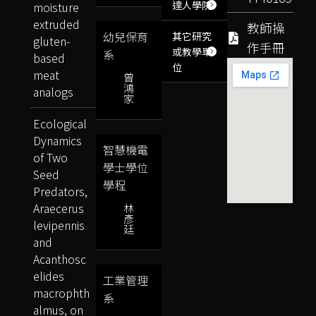
達人學院
moisture
extruded
教師操
幼兒保育
其它研究
gluten-
作手冊
或教學單
系
based
位
meat
曾
鴻
analogs
家
Ecological
Dynamics
智慧機電
of Two
學士學位
Seed
學程
Predators,
Araecerus
林
彥
levipennis
廷
and
Acanthosc
elides
工業管理
macrophth
系
almus, on