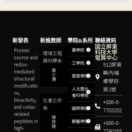
新發表
新進教師
學院&系所
聯絡資訊
國立屏東
Protein
農學院
科技大學
環境工程
電算中心
source and
與科學系
工學院
redox-
912屏東
黃
mediated
縣內埔
士
管理學院
structural
偉
鄉學府
modificatio
路1號
人文暨社
ns,
會科學院
bioactivity,
社會工作
+886-8-
and celiac-
系
國際學院
7703202
related
陳
peptides in
獸醫學院
翠
+886-8-
臻
high-
7740165