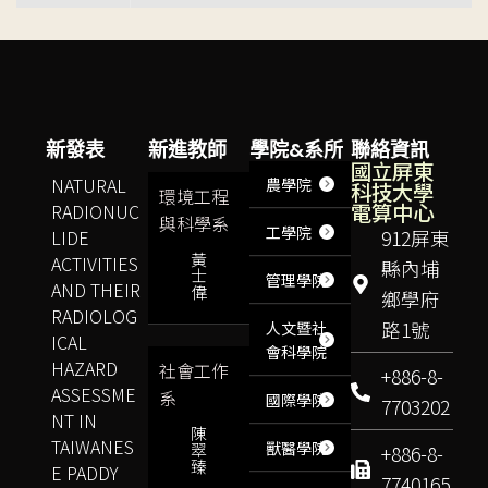
新發表
新進教師
學院&系所
聯絡資訊
國立屏東
NATURAL
農學院
科技大學
環境工程
電算中心
RADIONUC
與科學系
工學院
LIDE
912屏東
黃
ACTIVITIES
縣內埔
士
管理學院
AND THEIR
偉
鄉學府
RADIOLOG
路1號
人文暨社
ICAL
會科學院
HAZARD
社會工作
+886-8-
ASSESSME
系
國際學院
7703202
NT IN
陳
TAIWANES
獸醫學院
翠
+886-8-
臻
E PADDY
7740165