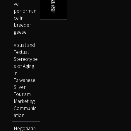
陳
ve
詣
performan
翰
ce in
breeder
geese
Visual and
Textual
Stereotype
s of Aging
in
Taiwanese
Silver
Tourism
Marketing
Communic
ation
Negotiatin