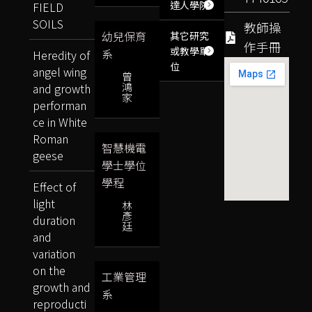
達人學院
FIELD
SOILS
教師操
幼兒保育
其它研究
作手冊
或教學單
系
Heredity of
位
angel wing
曾
鴻
and growth
家
performan
ce in White
Roman
智慧機電
geese
學士學位
學程
Effect of
light
林
彥
duration
廷
and
variation
on the
工業管理
growth and
系
reproducti