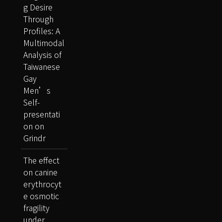
g Desire
Through
Profiles: A
Multimodal
Analysis of
Taiwanese
Gay
Men’s
Self-
presentati
on on
Grindr
The effect
on canine
erythrocyt
e osmotic
fragility
under