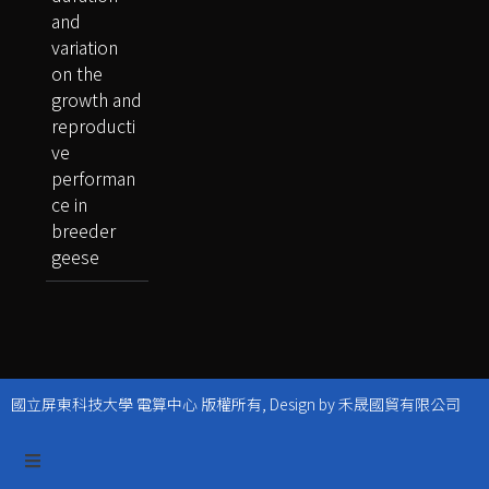
and
variation
on the
growth and
reproducti
ve
performan
ce in
breeder
geese
國立屏東科技大學 電算中心 版權所有, Design by 禾晟國貿有限公司