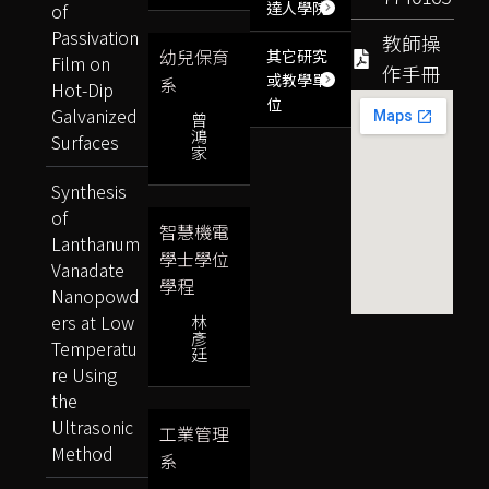
達人學院
of
Passivation
教師操
幼兒保育
其它研究
Film on
作手冊
或教學單
系
Hot-Dip
位
Galvanized
曾
鴻
Surfaces
家
Synthesis
of
智慧機電
Lanthanum
學士學位
Vanadate
學程
Nanopowd
ers at Low
林
彥
Temperatu
廷
re Using
the
Ultrasonic
工業管理
Method
系