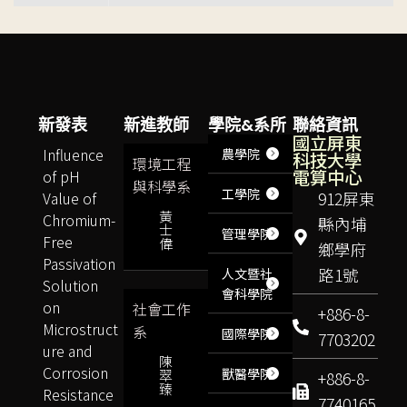
新發表
新進教師
學院&系所
聯絡資訊
國立屏東
Influence
農學院
科技大學
環境工程
電算中心
of pH
與科學系
工學院
Value of
912屏東
黃
Chromium-
縣內埔
士
管理學院
Free
偉
鄉學府
Passivation
路1號
人文暨社
Solution
會科學院
on
社會工作
+886-8-
Microstruct
系
國際學院
7703202
ure and
陳
Corrosion
獸醫學院
翠
+886-8-
臻
Resistance
7740165