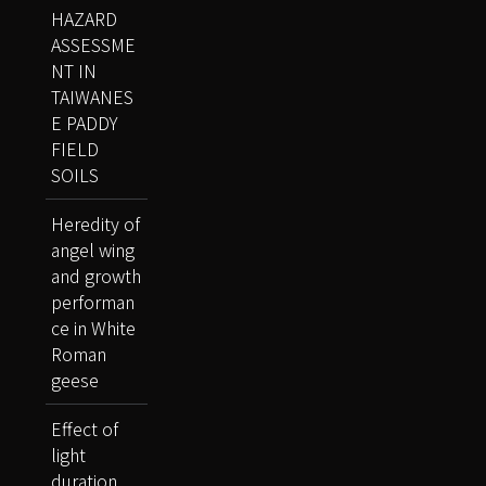
HAZARD
ASSESSME
NT IN
TAIWANES
E PADDY
FIELD
SOILS
Heredity of
angel wing
and growth
performan
ce in White
Roman
geese
Effect of
light
duration