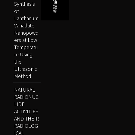
陳
Synthesis
詣
of
翰
Lanthanum
Vanadate
Nanopowd
ers at Low
Temperatu
re Using
the
Ultrasonic
Method
NATURAL
RADIONUC
LIDE
ACTIVITIES
AND THEIR
RADIOLOG
ICAL